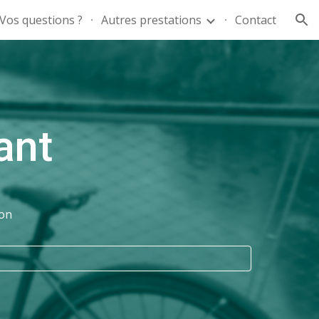
Vos questions ?
Autres prestations
Contact
ion
ant
yon